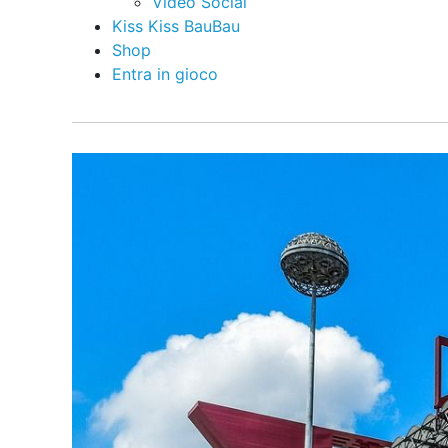
Video Social
Kiss Kiss BauBau
Shop
Entra in gioco