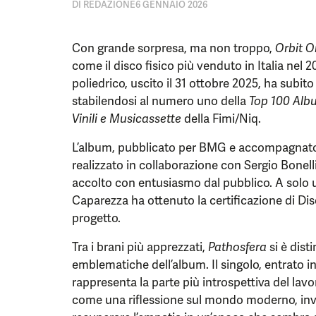
DI
REDAZIONE
6 GENNAIO 2026
Con grande sorpresa, ma non troppo,
Orbit O
come il disco fisico più venduto in Italia nel 2
poliedrico, uscito il 31 ottobre 2025, ha subito
stabilendosi al numero uno della
Top 100 Alb
Vinili e Musicassette
della Fimi/Niq.
L’album, pubblicato per BMG e accompagna
realizzato in collaborazione con Sergio Bonel
accolto con entusiasmo dal pubblico. A solo u
Caparezza ha ottenuto la certificazione di Di
progetto.
Tra i brani più apprezzati,
Pathosfera
si è dist
emblematiche dell’album. Il singolo, entrato i
rappresenta la parte più introspettiva del lav
come una riflessione sul mondo moderno, invit