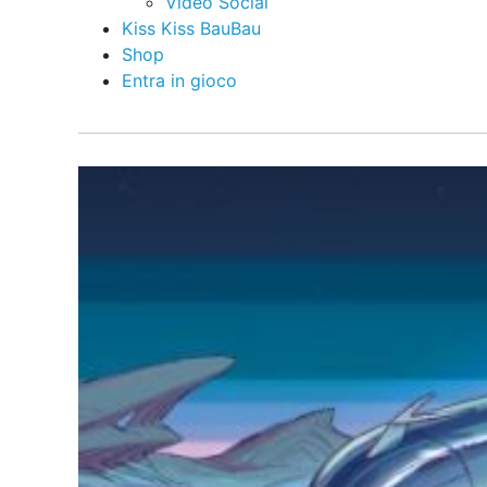
Video Social
Kiss Kiss BauBau
Shop
Entra in gioco