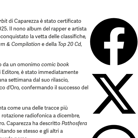
rbit
di Caparezza è stato certificato
025. Il nono album del rapper e artista
 conquistato la vetta delle classifiche,
um & Compilation
e della
Top 20 Cd,
to da un omonimo
comic book
li Editore, è stato immediatamente
na settimana dal suo rilascio,
sco d’Oro, confermando il successo del
inta come una delle tracce più
n rotazione radiofonica a dicembre,
oro. Caparezza ha descritto
Pathosfera
ando se stesso e gli altri a