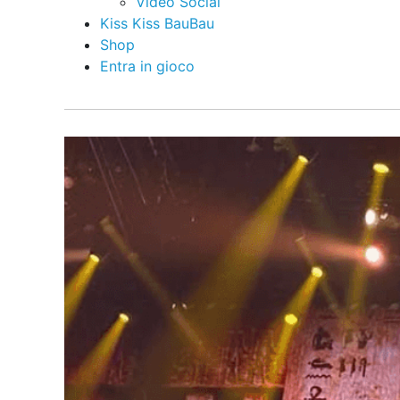
Video Social
Kiss Kiss BauBau
Shop
Entra in gioco