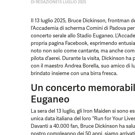
DI
REDAZIONE
15 LUGLIO 2025
Il 13 luglio 2025, Bruce Dickinson, frontman de
l’Accademia di scherma Comini di Padova per
concerto serale allo Stadio Euganeo. L’Accade
propria pagina Facebook, esprimendo entusia
noto non solo come cantante, ma anche come s
pilota d’aerei. Durante la visita, Dickinson ha 
con il maestro Andrea Borella, suo amico di 
brindato insieme con una birra fresca.
Un concerto memorabile
Euganeo
La sera del 13 luglio, gli Iron Maiden si sono e
unica data italiana del loro “Run for Your Lives
Davanti a 40.000 fan, Bruce Dickinson ha salu
nostro compleanno dei 50 anni, siamo arrivat