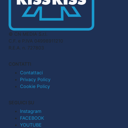
© CN MEDIA S.r.l.
C.F. e P.IVA 04998911210
R.E.A. n. 727803
CONTATTI
Contattaci
Privacy Policy
Cookie Policy
SEGUICI SU
Instagram
FACEBOOK
YOUTUBE