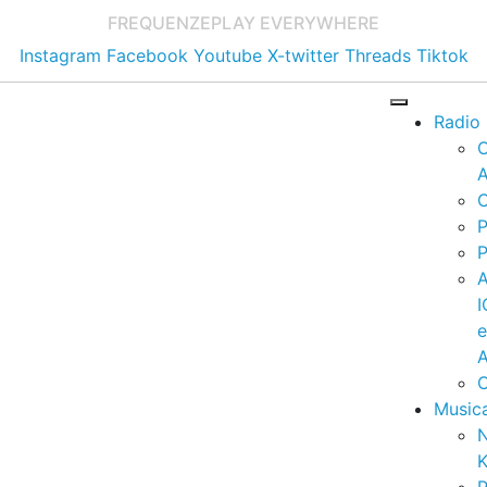
FREQUENZE
PLAY EVERYWHERE
Instagram
Facebook
Youtube
X-twitter
Threads
Tiktok
Radio
A
C
P
P
I
A
C
Music
K