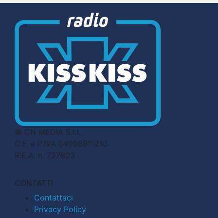
© CN MEDIA S.r.l.
C.F. e P.IVA 04998911210
R.E.A. n. 727803
CONTATTI
Contattaci
Privacy Policy