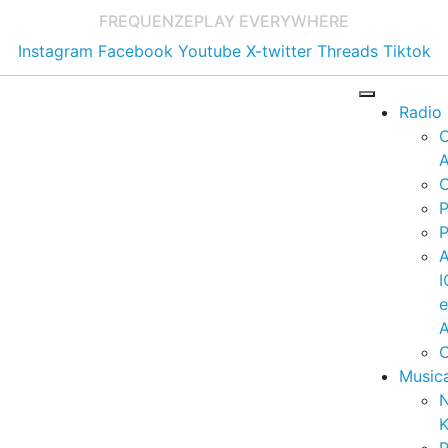
FREQUENZE
PLAY EVERYWHERE
Instagram
Facebook
Youtube
X-twitter
Threads
Tiktok
Radio
A
C
P
P
I
A
C
Music
K