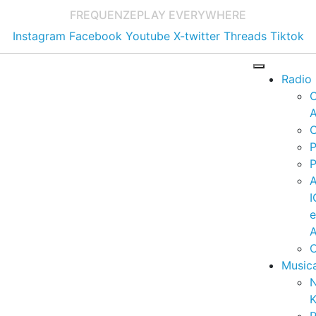
FREQUENZE
PLAY EVERYWHERE
Instagram
Facebook
Youtube
X-twitter
Threads
Tiktok
Radio
A
C
P
P
I
A
C
Music
K