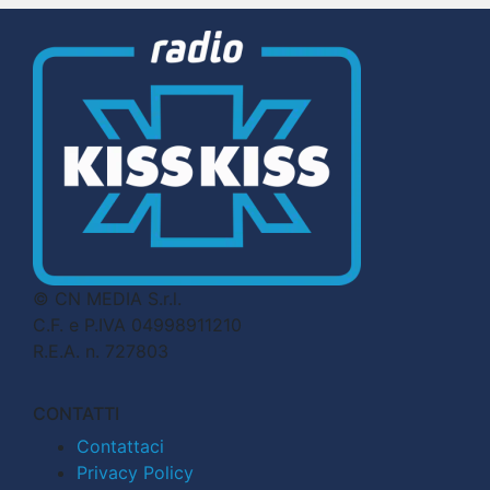
© CN MEDIA S.r.l.
C.F. e P.IVA 04998911210
R.E.A. n. 727803
CONTATTI
Contattaci
Privacy Policy