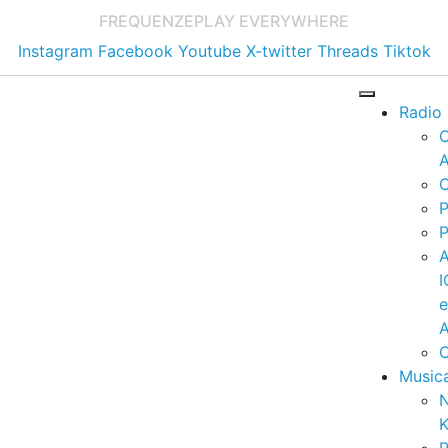
FREQUENZE
PLAY EVERYWHERE
Instagram
Facebook
Youtube
X-twitter
Threads
Tiktok
Radio
A
C
P
P
I
A
C
Music
K