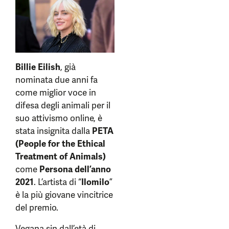
Billie Eilish
, già
nominata due anni fa
come miglior voce in
difesa degli animali per il
suo attivismo online, è
stata insignita dalla
PETA
(People for the Ethical
Treatment of Animals)
come
Persona dell’anno
2021
. L’artista di “
Ilomilo
”
è la più giovane vincitrice
del premio.
Vegana sin dall’età di