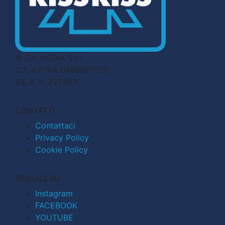
© CN MEDIA S.r.l.
C.F. e P.IVA 04998911210
R.E.A. n. 727803
CONTATTI
Contattaci
Privacy Policy
Cookie Policy
SEGUICI SU
Instagram
FACEBOOK
YOUTUBE