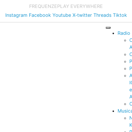
FREQUENZE
PLAY EVERYWHERE
Instagram
Facebook
Youtube
X-twitter
Threads
Tiktok
Radio
A
C
P
P
I
A
C
Music
K