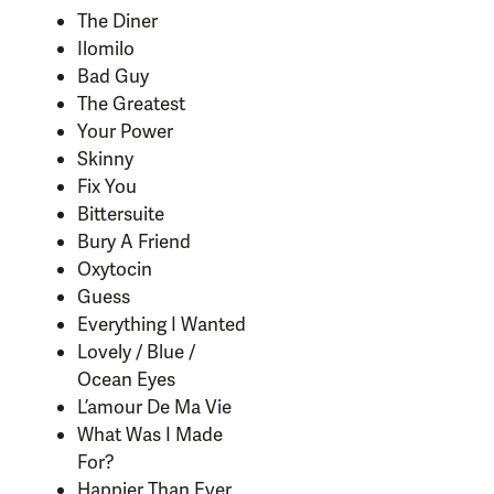
The Diner
Ilomilo
Bad Guy
The Greatest
Your Power
Skinny
Fix You
Bittersuite
Bury A Friend
Oxytocin
Guess
Everything I Wanted
Lovely / Blue /
Ocean Eyes
L’amour De Ma Vie
What Was I Made
For?
Happier Than Ever