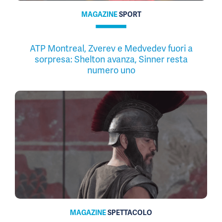
MAGAZINE
SPORT
ATP Montreal, Zverev e Medvedev fuori a
sorpresa: Shelton avanza, Sinner resta
numero uno
MAGAZINE
SPETTACOLO