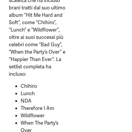
scaletta che ha incluso
brani tratti dal suo ultimo
album “Hit Me Hard and
Soft”, come “Chihiro”,
“Lunch” e “Wildflower”,
oltre ai suoi successi più
celebri come “Bad Guy”,
“When the Party’s Over” e
“Happier Than Ever”. La
setlist completa ha
incluso:
Chihiro
Lunch
NDA
Therefore I Am
Wildflower
When The Party’s
Over