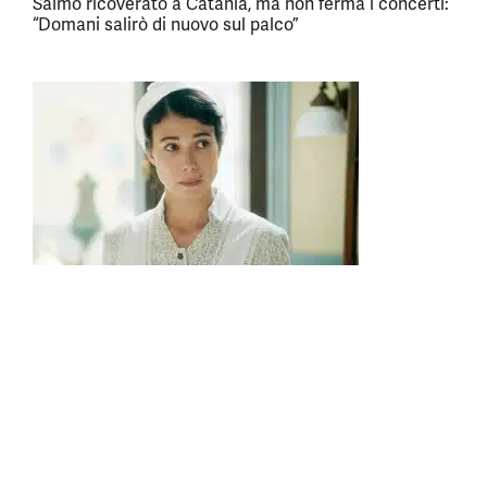
Salmo ricoverato a Catania, ma non ferma i concerti:
“Domani salirò di nuovo sul palco”