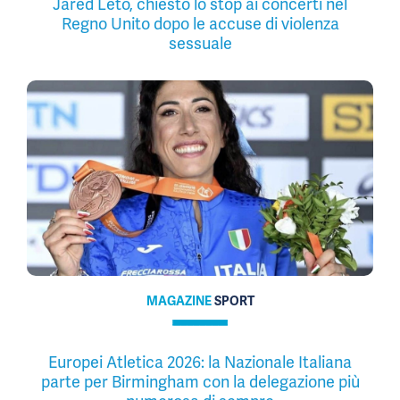
Jared Leto, chiesto lo stop ai concerti nel
Regno Unito dopo le accuse di violenza
sessuale
MAGAZINE
SPORT
Europei Atletica 2026: la Nazionale Italiana
parte per Birmingham con la delegazione più