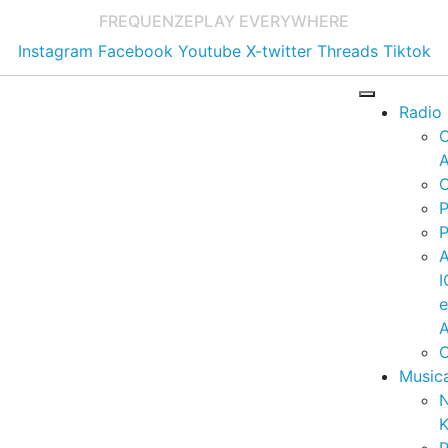
FREQUENZE
PLAY EVERYWHERE
Instagram
Facebook
Youtube
X-twitter
Threads
Tiktok
Radio
A
C
P
P
I
A
C
Music
K