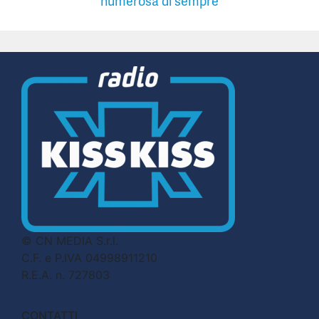
numerosa di sempre
© CN MEDIA S.r.l.
C.F. e P.IVA 04998911210
R.E.A. n. 727803
CONTATTI