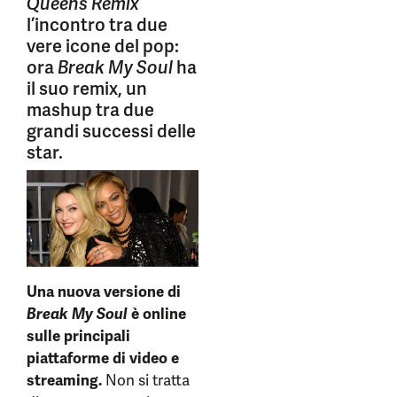
Queens Remix
l’incontro tra due
vere icone del pop:
ora
Break My Soul
ha
il suo remix, un
mashup tra due
grandi successi delle
star.
Una nuova versione di
Break My Soul
è online
sulle principali
piattaforme di video e
streaming.
Non si tratta