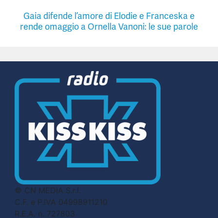
Gaia difende l’amore di Elodie e Franceska e
rende omaggio a Ornella Vanoni: le sue parole
© CN MEDIA S.r.l.
C.F. e P.IVA 04998911210
R.E.A. n. 727803