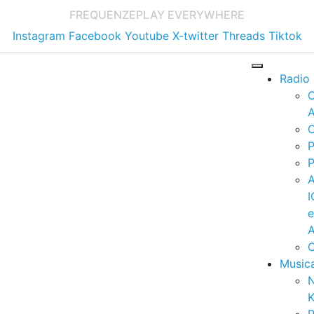
FREQUENZE
PLAY EVERYWHERE
Instagram
Facebook
Youtube
X-twitter
Threads
Tiktok
Radio
A
C
P
P
I
A
C
Music
K