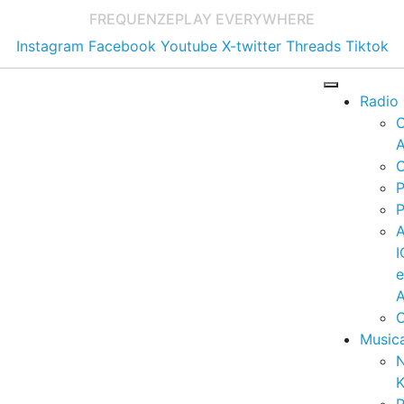
FREQUENZE
PLAY EVERYWHERE
Instagram
Facebook
Youtube
X-twitter
Threads
Tiktok
Radio
A
C
P
P
I
A
C
Music
K