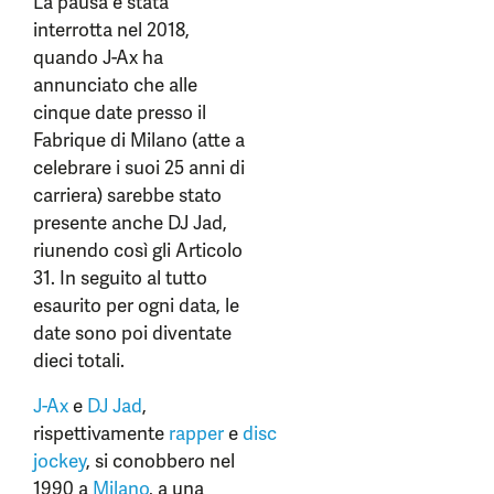
La pausa è stata
interrotta nel 2018,
quando J-Ax ha
annunciato che alle
cinque date presso il
Fabrique di Milano (atte a
celebrare i suoi 25 anni di
carriera) sarebbe stato
presente anche DJ Jad,
riunendo così gli Articolo
31. In seguito al tutto
esaurito per ogni data, le
date sono poi diventate
dieci totali.
J-Ax
e
DJ Jad
,
rispettivamente
rapper
e
disc
jockey
, si conobbero nel
1990 a
Milano
, a una