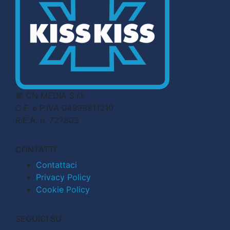
© CN MEDIA S.r.l.
C.F. e P.IVA 04998911210
R.E.A. n. 727803
CONTATTI
Contattaci
Privacy Policy
Cookie Policy
SEGUICI SU