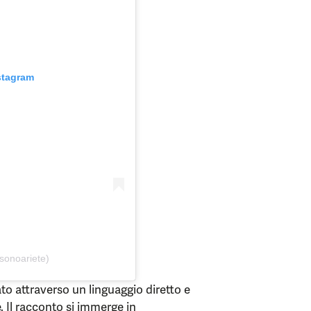
stagram
sonoariete)
o attraverso un linguaggio diretto e
e. Il racconto si immerge in