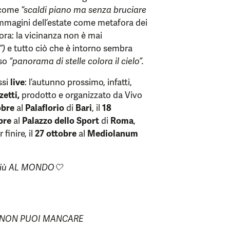
i come
“scaldi piano ma senza bruciare
 immagini dell’estate come metafora dei
ra: la vicinanza non è mai
”)
e tutto ciò che è intorno sembra
rso
“panorama di stelle colora il cielo”.
ssi
live
: l’autunno prossimo, infatti,
zetti,
prodotto e organizzato da Vivo
obre
al
Palaflorio
di
Bari
, il
18
obre
al
Palazzo dello Sport
di
Roma
,
r finire, il
27 ottobre
al
Mediolanum
i più AL MONDO🤍
4, NON PUOI MANCARE