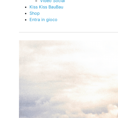
Video Social
Kiss Kiss BauBau
Shop
Entra in gioco