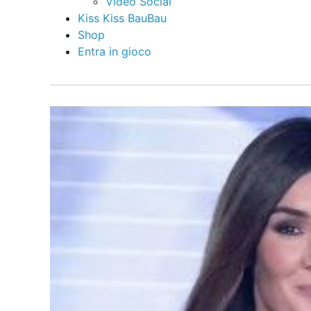
Video Social
Kiss Kiss BauBau
Shop
Entra in gioco