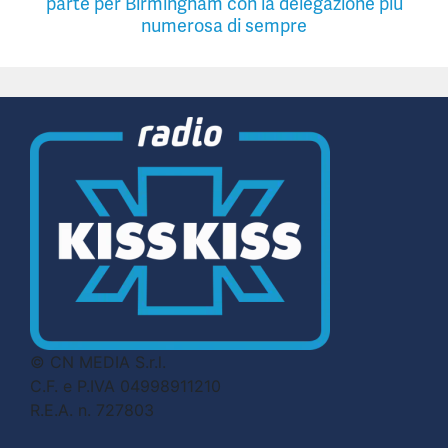
parte per Birmingham con la delegazione più
numerosa di sempre
© CN MEDIA S.r.l.
C.F. e P.IVA 04998911210
R.E.A. n. 727803