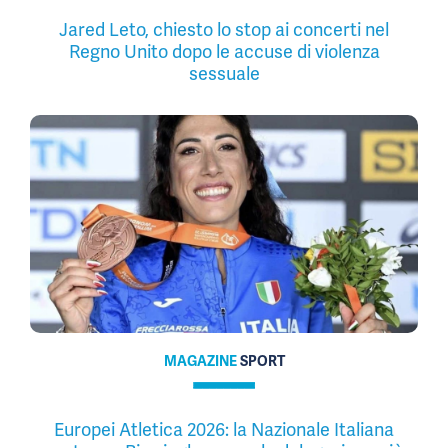
Jared Leto, chiesto lo stop ai concerti nel
Regno Unito dopo le accuse di violenza
sessuale
MAGAZINE
SPORT
Europei Atletica 2026: la Nazionale Italiana