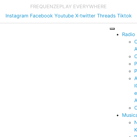
FREQUENZE
PLAY EVERYWHERE
Instagram
Facebook
Youtube
X-twitter
Threads
Tiktok
Radio
A
C
P
P
I
A
C
Music
K