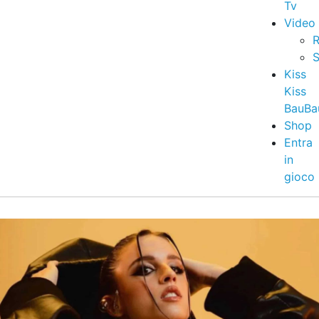
Tv
Video
R
S
Kiss
Kiss
BauBa
Shop
Entra
in
gioco