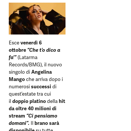
Esce
venerdì 6
ottobre
“Che t’o dico a
fa’”
(Latarma
Records/BMG), il nuovo
singolo di
Angelina
Mango
che arriva dopo i
numerosi
successi
di
quest’estate tra cui
il
doppio platino
della
hit
da oltre 40 milioni di
stream
“Ci pensiamo
domani”.
Il
brano sarà
disponibile
su tutte