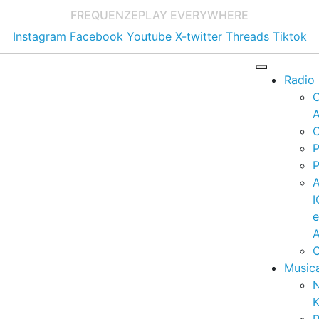
FREQUENZE
PLAY EVERYWHERE
Instagram
Facebook
Youtube
X-twitter
Threads
Tiktok
Radio
A
C
P
P
I
A
C
Music
K