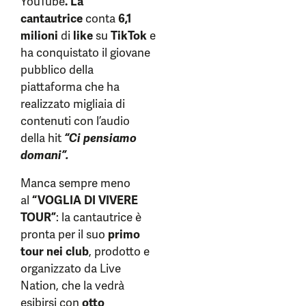
YouTube
. La
cantautrice
conta
6,1
milioni
di
like
su
TikTok
e
ha conquistato il giovane
pubblico della
piattaforma che ha
realizzato migliaia di
contenuti con l’audio
della hit
“Ci pensiamo
domani”.
Manca sempre meno
al
“VOGLIA DI VIVERE
TOUR”
: la cantautrice è
pronta per il suo
primo
tour nei club
, prodotto e
organizzato da Live
Nation, che la vedrà
esibirsi con
otto