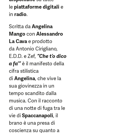
le
piattaforme digitali
e
in
radio
.
Scritta da
Angelina
Mango
con
Alessandro
La Cava
e prodotto
da Antonio Cirigliano,
E.D.D. e Zef,
“Che t’o dico
a fa’”
è il manifesto della
cifra stilistica
di
Angelina
, che vive la
sua giovinezza in un
tempo scandito dalla
musica. Con il racconto
di una notte di fuga tra le
vie di
Spaccanapoli
, il
brano è una presa di
coscienza su quanto a