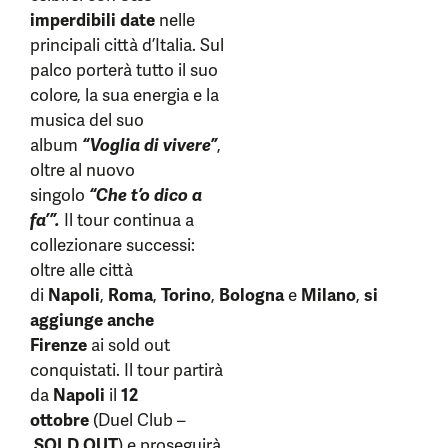
imperdibili date
nelle
principali città d’Italia. Sul
palco porterà tutto il suo
colore, la sua energia e la
musica del suo
album
“Voglia di vivere”
,
oltre al nuovo
singolo
“Che t’o dico a
fa’”.
Il tour continua a
collezionare successi:
oltre alle città
di
Napoli
,
Roma
,
Torino
,
Bologna
e
Milano
,
si
aggiunge anche
Firenze
ai sold out
conquistati. Il tour partirà
da
Napoli
il
12
ottobre
(Duel Club –
SOLD OUT
) e proseguirà