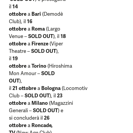
il
14
ottobre
a
Bari
(Demodè
Club), il
16
ottobre
a
Roma
(Largo
Venue –
SOLD OUT
), il
18
ottobre
a
Firenze
(Viper
Theatre –
SOLD OUT
),
il
19
ottobre
a
Torino
(Hiroshima
Mon Amour –
SOLD
OUT
),
il
21
ottobre
a
Bologna
(Locomotiv
Club –
SOLD OUT
), il
23
ottobre
a
Milano
(Magazzini
Generali –
SOLD OUT
) e
si concluderà il
26
ottobre
a
Roncade,
TV
(New Age Club).