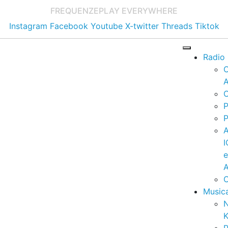
FREQUENZE
PLAY EVERYWHERE
Instagram
Facebook
Youtube
X-twitter
Threads
Tiktok
Radio
A
C
P
P
I
A
C
Music
K