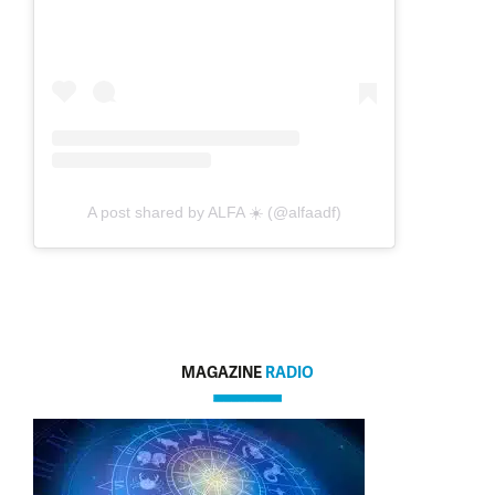
A post shared by ALFA ☀️ (@alfaadf)
MAGAZINE
RADIO