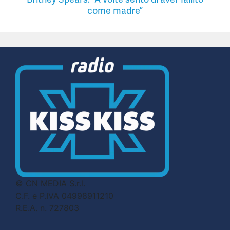
come madre”
© CN MEDIA S.r.l.
C.F. e P.IVA 04998911210
R.E.A. n. 727803