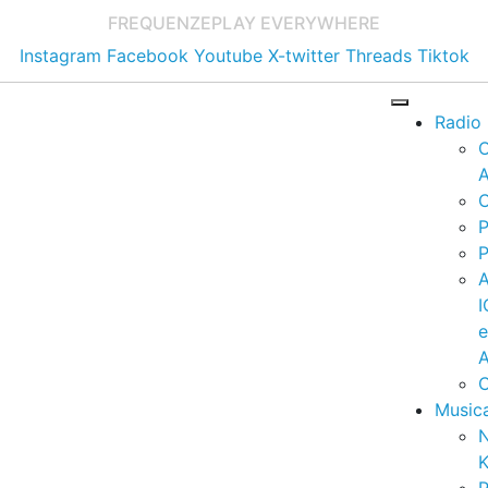
FREQUENZE
PLAY EVERYWHERE
Instagram
Facebook
Youtube
X-twitter
Threads
Tiktok
Radio
A
C
P
P
I
A
C
Music
K