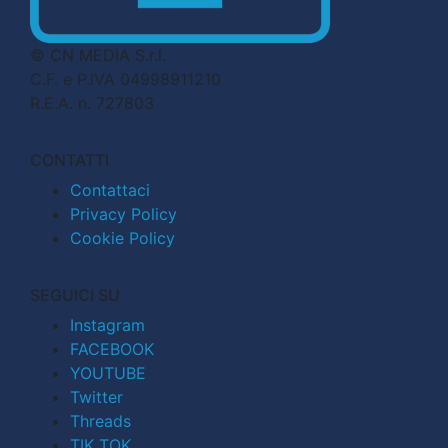
© CN MEDIA S.r.l.
C.F. e P.IVA 04998911210
R.E.A. n. 727803
CONTATTI
Contattaci
Privacy Policy
Cookie Policy
SEGUICI SU
Instagram
FACEBOOK
YOUTUBE
Twitter
Threads
TIK TOK