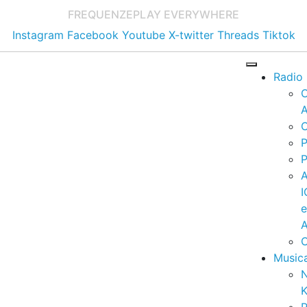
FREQUENZE
PLAY EVERYWHERE
Instagram
Facebook
Youtube
X-twitter
Threads
Tiktok
Radio
A
C
P
P
I
A
C
Music
K