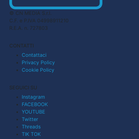
© CN MEDIA S.r.l.
C.F. e P.IVA 04998911210
R.E.A. n. 727803
CONTATTI
Contattaci
Privacy Policy
Cookie Policy
SEGUICI SU
Instagram
FACEBOOK
YOUTUBE
Twitter
Threads
TIK TOK