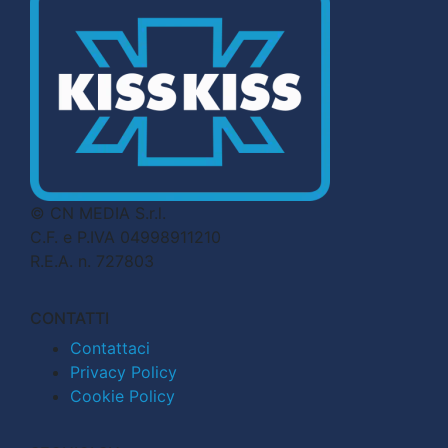
© CN MEDIA S.r.l.
C.F. e P.IVA 04998911210
R.E.A. n. 727803
CONTATTI
Contattaci
Privacy Policy
Cookie Policy