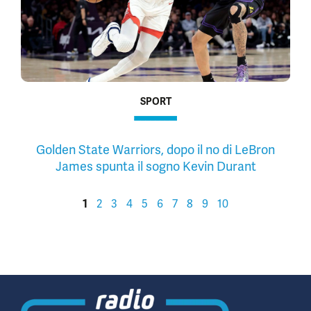
SPORT
Golden State Warriors, dopo il no di LeBron
James spunta il sogno Kevin Durant
1
2
3
4
5
6
7
8
9
10