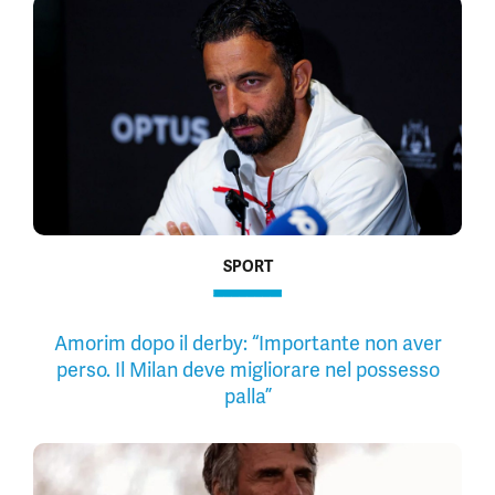
SPORT
Amorim dopo il derby: “Importante non aver
perso. Il Milan deve migliorare nel possesso
palla”