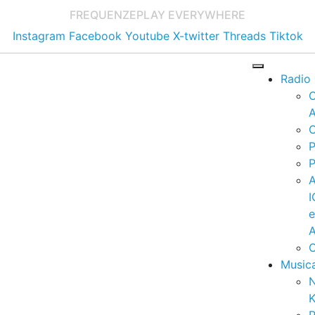
FREQUENZE
PLAY EVERYWHERE
Instagram
Facebook
Youtube
X-twitter
Threads
Tiktok
Radio
A
C
P
P
I
A
C
Music
K