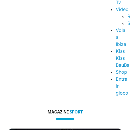
Tv
Video
R
S
Vola
a
Ibiza
Kiss
Kiss
BauBa
Shop
Entra
in
gioco
MAGAZINE
SPORT