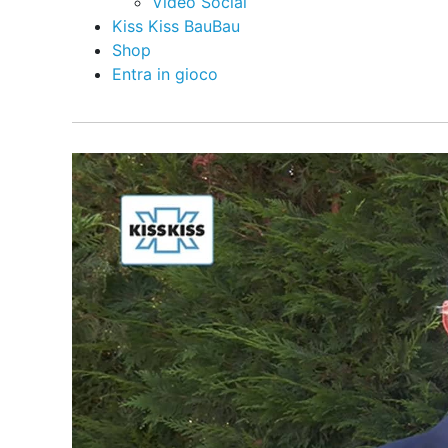
Video Social
Kiss Kiss BauBau
Shop
Entra in gioco