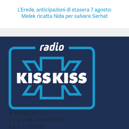
L’Erede, anticipazioni di stasera 7 agosto:
Melek ricatta Nida per salvare Serhat
© CN MEDIA S.r.l.
C.F. e P.IVA 04998911210
R.E.A. n. 727803