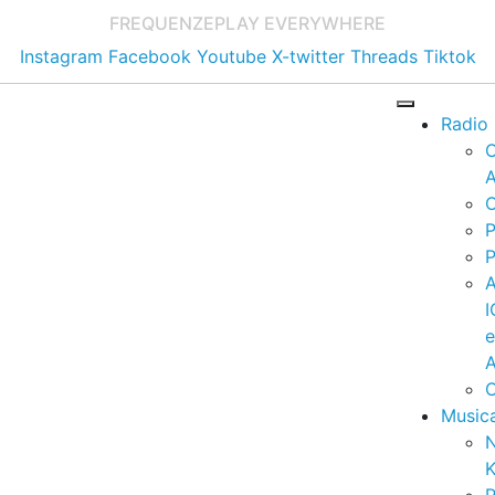
FREQUENZE
PLAY EVERYWHERE
Instagram
Facebook
Youtube
X-twitter
Threads
Tiktok
Radio
A
C
P
P
I
A
C
Music
K