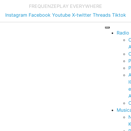
FREQUENZE
PLAY EVERYWHERE
Instagram
Facebook
Youtube
X-twitter
Threads
Tiktok
Radio
A
C
P
P
I
A
C
Music
K