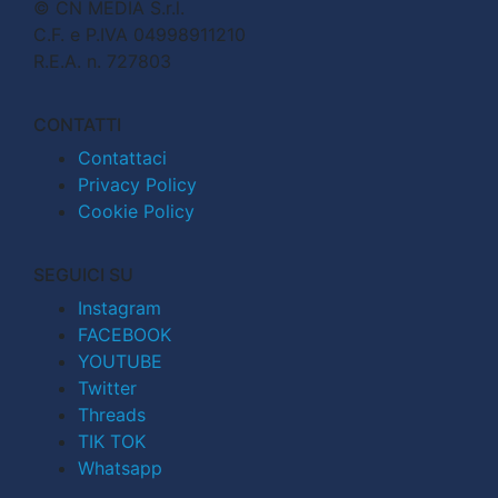
© CN MEDIA S.r.l.
C.F. e P.IVA 04998911210
R.E.A. n. 727803
CONTATTI
Contattaci
Privacy Policy
Cookie Policy
SEGUICI SU
Instagram
FACEBOOK
YOUTUBE
Twitter
Threads
TIK TOK
Whatsapp