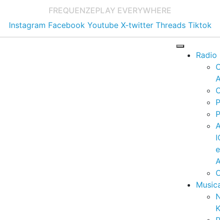
FREQUENZE
PLAY EVERYWHERE
Instagram
Facebook
Youtube
X-twitter
Threads
Tiktok
Radio
A
C
P
P
I
A
C
Music
K