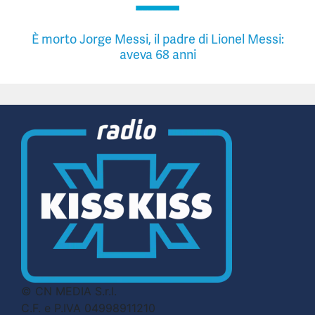
È morto Jorge Messi, il padre di Lionel Messi:
aveva 68 anni
© CN MEDIA S.r.l.
C.F. e P.IVA 04998911210