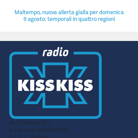
Maltempo, nuova allerta gialla per domenica
9 agosto: temporali in quattro regioni
© CN MEDIA S.r.l.
C.F. e P.IVA 04998911210
R.E.A. n. 727803