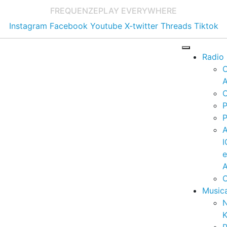
FREQUENZE
PLAY EVERYWHERE
Instagram
Facebook
Youtube
X-twitter
Threads
Tiktok
Radio
A
C
P
P
I
A
C
Music
K