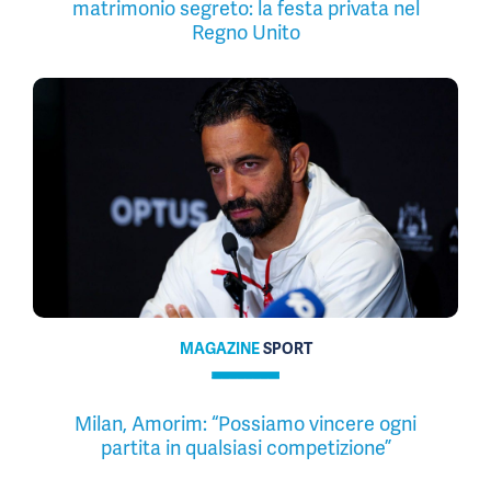
matrimonio segreto: la festa privata nel
Regno Unito
MAGAZINE
SPORT
Milan, Amorim: “Possiamo vincere ogni
partita in qualsiasi competizione”