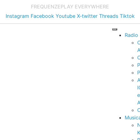
FREQUENZE
PLAY EVERYWHERE
Instagram
Facebook
Youtube
X-twitter
Threads
Tiktok
Radio
A
C
P
P
I
A
C
Music
K