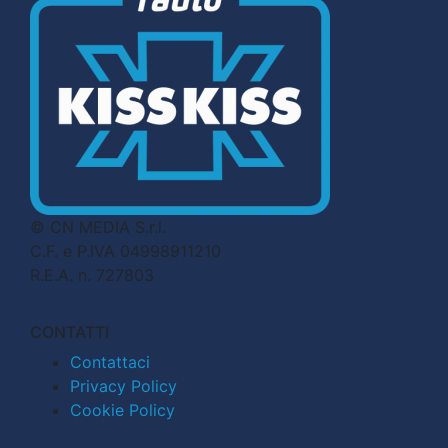
© CN MEDIA S.r.l.
C.F. e P.IVA 04998911210
R.E.A. n. 727803
CONTATTI
Contattaci
Privacy Policy
Cookie Policy