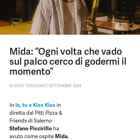
Mida: “Ogni volta che vado
sul palco cerco di godermi il
momento”
DI
SUSY TESCIONE
2 SETTEMBRE 2024
In
Io, tu e Kiss Kiss
in
diretta dal Pitti Pizza &
Friends di Salerno
Stefano Piccirillo
ha
avuto come ospite
Mida
,