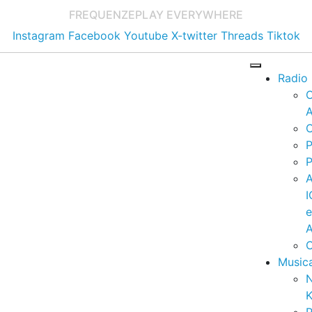
FREQUENZE
PLAY EVERYWHERE
Instagram
Facebook
Youtube
X-twitter
Threads
Tiktok
Radio
A
C
P
P
I
A
C
Music
K