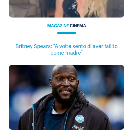
MAGAZINE
CINEMA
Britney Spears: “A volte sento di aver fallito
come madre”