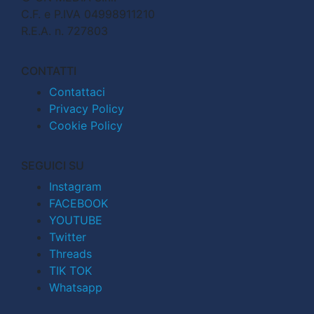
C.F. e P.IVA 04998911210
R.E.A. n. 727803
CONTATTI
Contattaci
Privacy Policy
Cookie Policy
SEGUICI SU
Instagram
FACEBOOK
YOUTUBE
Twitter
Threads
TIK TOK
Whatsapp