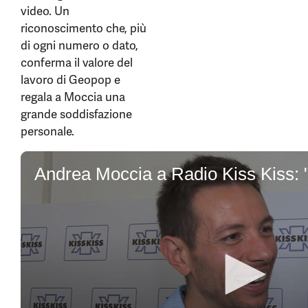
video. Un
riconoscimento che, più
di ogni numero o dato,
conferma il valore del
lavoro di Geopop e
regala a Moccia una
grande soddisfazione
personale.
0
seconds
of
5
minutes,
1
second