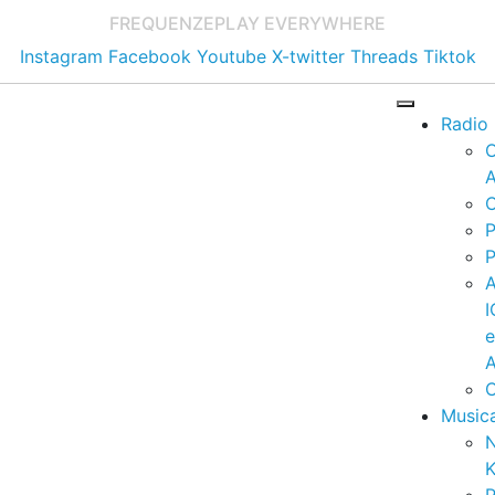
FREQUENZE
PLAY EVERYWHERE
Instagram
Facebook
Youtube
X-twitter
Threads
Tiktok
Radio
A
C
P
P
I
A
C
Music
K