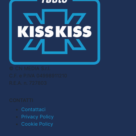
© CN MEDIA S.r.l.
C.F. e P.IVA 04998911210
R.E.A. n. 727803
CONTATTI
Contattaci
Privacy Policy
Cookie Policy