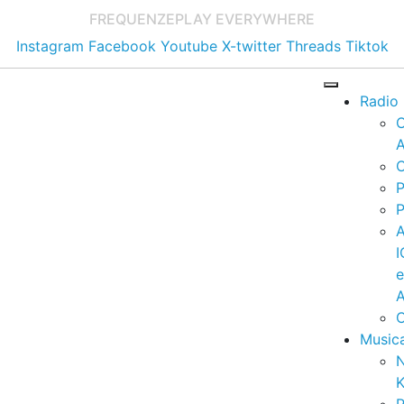
FREQUENZE
PLAY EVERYWHERE
Instagram
Facebook
Youtube
X-twitter
Threads
Tiktok
Radio
A
C
P
P
I
A
C
Music
K