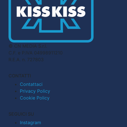
© CN MEDIA S.r.l.
C.F. e P.IVA 04998911210
R.E.A. n. 727803
CONTATTI
Contattaci
Privacy Policy
Cookie Policy
SEGUICI SU
Instagram