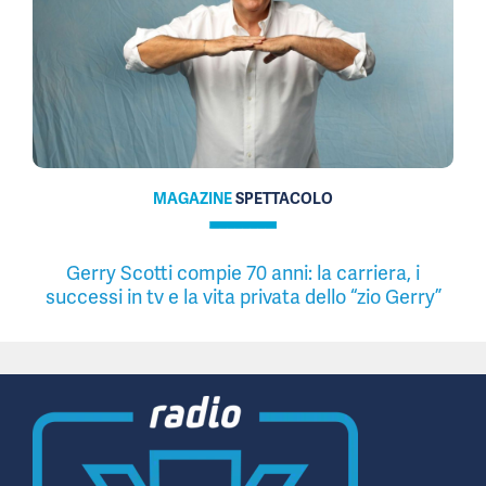
MAGAZINE
SPETTACOLO
Gerry Scotti compie 70 anni: la carriera, i
successi in tv e la vita privata dello “zio Gerry”