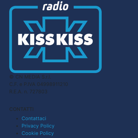
© CN MEDIA S.r.l.
C.F. e P.IVA 04998911210
R.E.A. n. 727803
CONTATTI
Contattaci
Privacy Policy
Cookie Policy