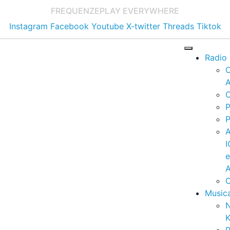
FREQUENZE
PLAY EVERYWHERE
Instagram
Facebook
Youtube
X-twitter
Threads
Tiktok
Radio
A
C
P
P
I
A
C
Music
K