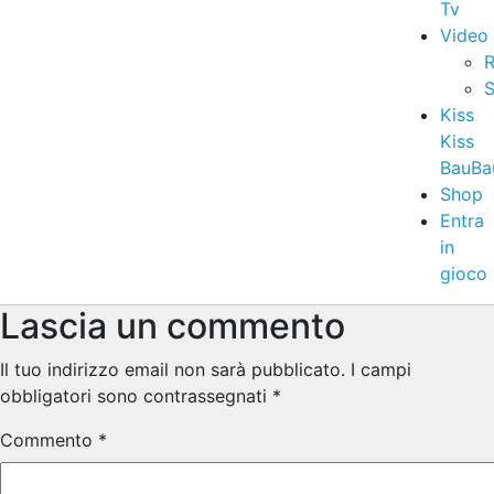
Tv
Video
R
S
Kiss
Kiss
BauBa
Shop
Entra
in
gioco
Lascia un commento
Il tuo indirizzo email non sarà pubblicato.
I campi
obbligatori sono contrassegnati
*
Commento
*