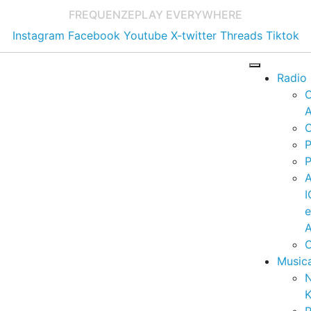
FREQUENZE
PLAY EVERYWHERE
Instagram
Facebook
Youtube
X-twitter
Threads
Tiktok
Radio
A
C
P
P
I
A
C
Music
K