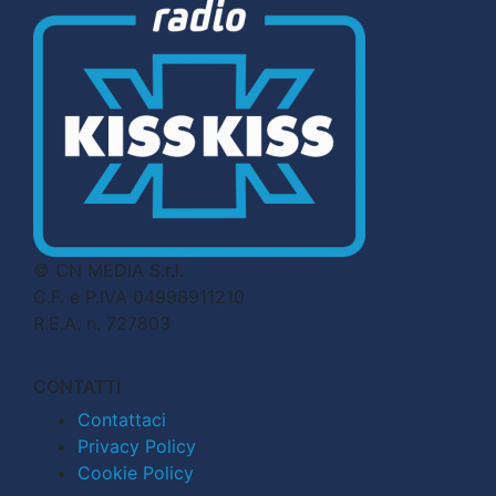
© CN MEDIA S.r.l.
C.F. e P.IVA 04998911210
R.E.A. n. 727803
CONTATTI
Contattaci
Privacy Policy
Cookie Policy