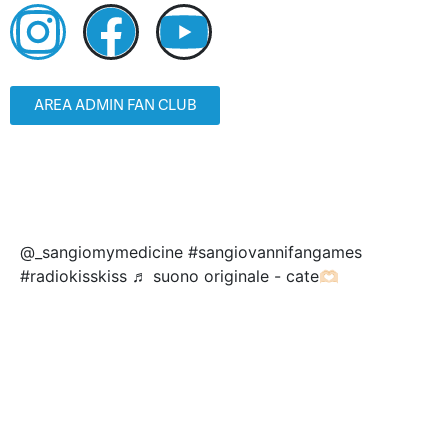
AREA ADMIN FAN CLUB
@_sangiomymedicine #sangiovannifangames
#radiokisskiss ♬ suono originale - cate🫶🏻