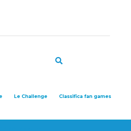
e
Le Challenge
Classifica fan games
24 cliccando qui <<