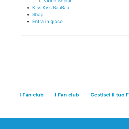
Video Social
Kiss Kiss BauBau
Shop
Entra in gioco
I Fan club
I Fan club
Gestisci il tuo 
>> Non hai ancora 