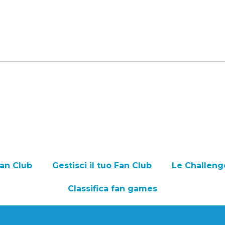
Fan Club
Gestisci il tuo Fan Club
Le Challeng
Classifica fan games
iscritto il tuo Fan Club? Puoi farlo fino al 7 Gennaio 20