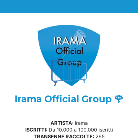
>> Non hai ancora iscritto il tuo Fan Club? Puoi farlo
fino al 7 Gennaio 2024 cliccando qui <<
Irama Official Group 🌹
ARTISTA:
Irama
ISCRITTI:
Da 10.000 a 100.000 iscritti
TRANSENNE RACCOLTE:
295