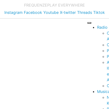
FREQUENZE
PLAY EVERYWHERE
Instagram
Facebook
Youtube
X-twitter
Threads
Tiktok
Radio
A
C
P
P
I
A
C
Music
K