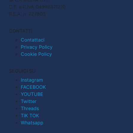
C.F. e P.IVA 04998911210
R.E.A. n. 727803
CONTATTI
Contattaci
Privacy Policy
Cookie Policy
SEGUICI SU
Instagram
FACEBOOK
YOUTUBE
Twitter
Threads
TIK TOK
Whatsapp