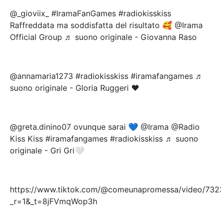
@_gioviix_ #IramaFanGames #radiokisskiss
Raffreddata ma soddisfatta del risultato 🥰 @Irama
Official Group ♬ suono originale - Giovanna Raso
@annamaria1273 #radiokisskiss #iramafangames ♬
suono originale - Gloria Ruggeri ❤️
@greta.dinino07 ovunque sarai 💙 @Irama @Radio
Kiss Kiss #iramafangames #radiokisskiss ♬ suono
originale - Gri Gri🤍
https://www.tiktok.com/@comeunapromessa/video/73
_r=1&_t=8jFVmqWop3h