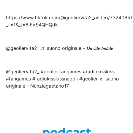
https://www.tiktok.com/@geoliervita2_/video/732408
_r=1&_t=8jFVS4QHQdk
@geoliervita2_ ♬ suono originale - 𝑫𝒂𝒗𝒊𝒅𝒆 𝒃𝒐𝒍𝒊𝒅𝒆
@geoliervita2_ #geolierfangames #radiokisskiss
#fangames #radiokisskissnapoli #geolier ♬ suono
originale - Nunziagaetano17
podcast