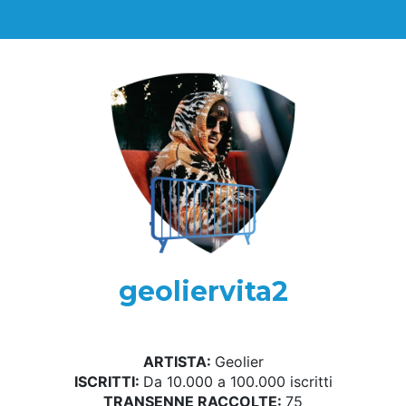
>> Non hai ancora iscritto il tuo Fan Club? Puoi farlo
fino al 7 Gennaio 2024 cliccando qui <<
geoliervita2
ARTISTA:
Geolier
ISCRITTI:
Da 10.000 a 100.000 iscritti
TRANSENNE RACCOLTE:
75