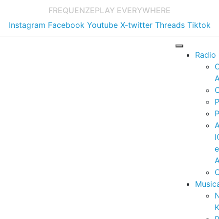
FREQUENZE
PLAY EVERYWHERE
Instagram
Facebook
Youtube
X-twitter
Threads
Tiktok
Radio
A
C
P
P
I
A
C
Music
K