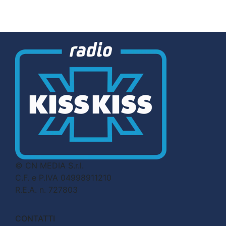
© CN MEDIA S.r.l.
C.F. e P.IVA 04998911210
R.E.A. n. 727803
CONTATTI