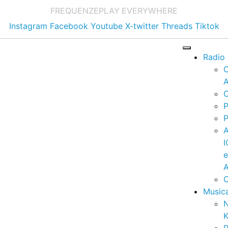
FREQUENZE
PLAY EVERYWHERE
Instagram
Facebook
Youtube
X-twitter
Threads
Tiktok
Radio
A
C
P
P
I
A
C
Music
K