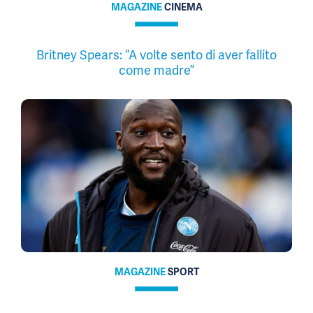
MAGAZINE
CINEMA
Britney Spears: “A volte sento di aver fallito
come madre”
MAGAZINE
SPORT