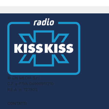
© CN MEDIA S.r.l.
C.F. e P.IVA 04998911210
R.E.A. n. 727803
CONTATTI