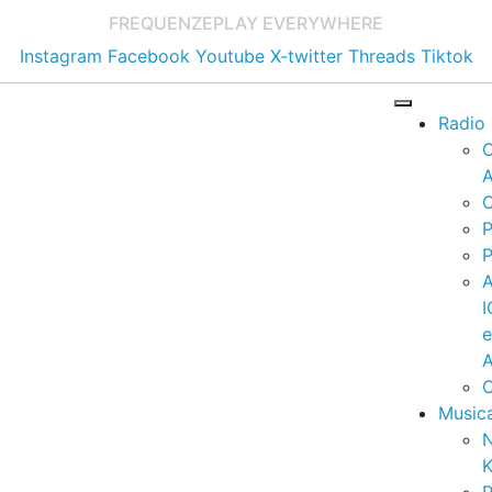
FREQUENZE
PLAY EVERYWHERE
Instagram
Facebook
Youtube
X-twitter
Threads
Tiktok
Radio
A
C
P
P
I
A
C
Music
K