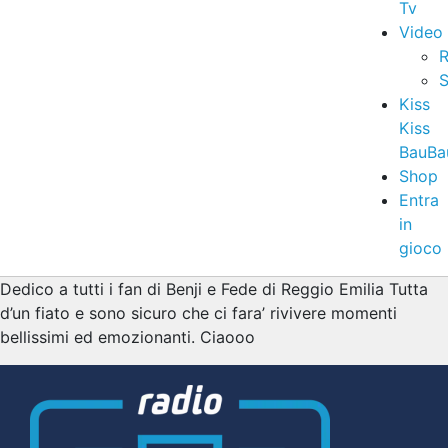
Tv
Video
R
S
Kiss
Kiss
BauBa
Shop
Entra
in
gioco
Dedico a tutti i fan di Benji e Fede di Reggio Emilia Tutta
d’un fiato e sono sicuro che ci fara’ rivivere momenti
bellissimi ed emozionanti. Ciaooo