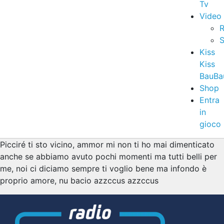
Tv
Video
R
S
Kiss
Kiss
BauBa
Shop
Entra
in
gioco
Picciré ti sto vicino, ammor mi non ti ho mai dimenticato
anche se abbiamo avuto pochi momenti ma tutti belli per
me, noi ci diciamo sempre ti voglio bene ma infondo è
proprio amore, nu bacio azzccus azzccus