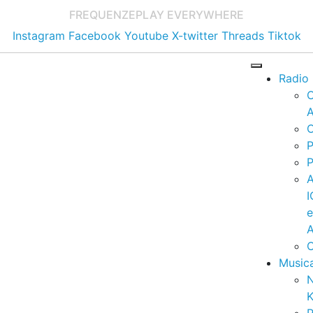
FREQUENZE
PLAY EVERYWHERE
Instagram
Facebook
Youtube
X-twitter
Threads
Tiktok
Radio
A
C
P
P
I
A
C
Music
K