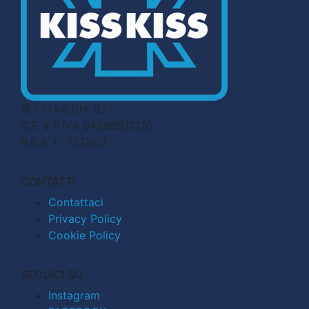
© CN MEDIA S.r.l.
C.F. e P.IVA 04998911210
R.E.A. n. 727803
CONTATTI
Contattaci
Privacy Policy
Cookie Policy
SEGUICI SU
Instagram