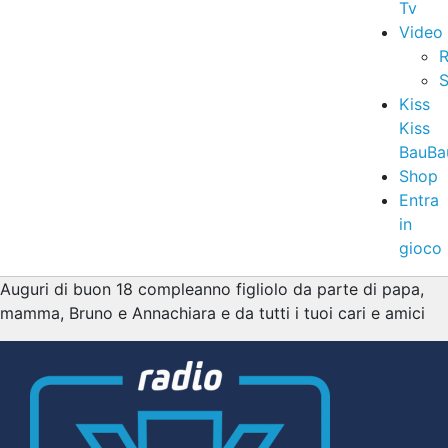
Tv
Video
R
S
Kiss
Kiss
BauBa
Shop
Entra
in
gioco
Auguri di buon 18 compleanno figliolo da parte di papa,
mamma, Bruno e Annachiara e da tutti i tuoi cari e amici