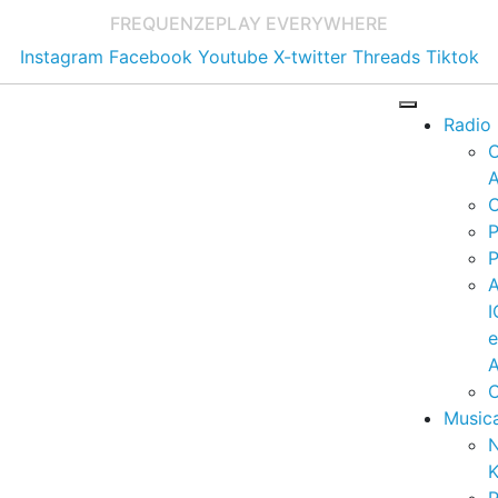
FREQUENZE
PLAY EVERYWHERE
Instagram
Facebook
Youtube
X-twitter
Threads
Tiktok
Radio
A
C
P
P
I
A
C
Music
K