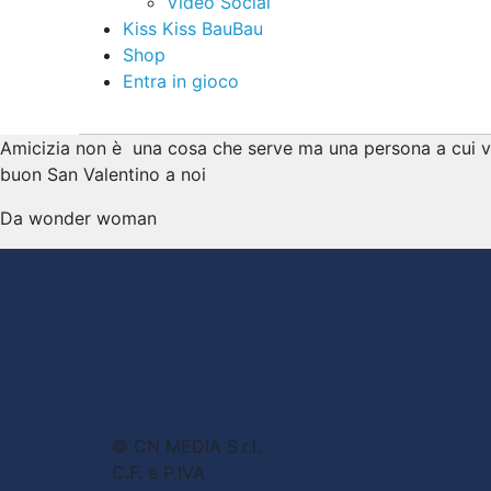
Video Social
Kiss Kiss BauBau
Shop
Entra in gioco
Amicizia non è una cosa che serve ma una persona a cui vu
buon San Valentino a noi
Da wonder woman
© CN MEDIA S.r.l.
C.F. e P.IVA