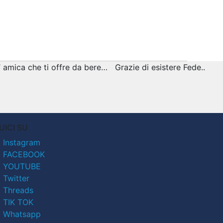
amica che ti offre da bere… Grazie di esistere Fede..
UICI SU
Instagram
FACEBOOK
YOUTUBE
Twitter
Threads
TIK TOK
Whatsapp