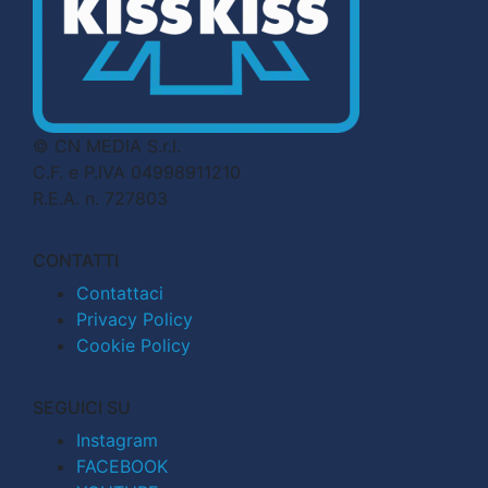
© CN MEDIA S.r.l.
C.F. e P.IVA 04998911210
R.E.A. n. 727803
CONTATTI
Contattaci
Privacy Policy
Cookie Policy
SEGUICI SU
Instagram
FACEBOOK