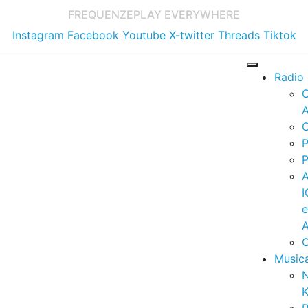
FREQUENZE
PLAY EVERYWHERE
Instagram
Facebook
Youtube
X-twitter
Threads
Tiktok
Radio
A
C
P
P
I
A
C
Music
K