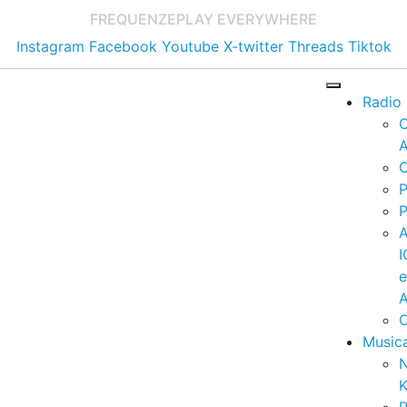
FREQUENZE
PLAY EVERYWHERE
Instagram
Facebook
Youtube
X-twitter
Threads
Tiktok
Radio
A
C
P
P
I
A
C
Music
K