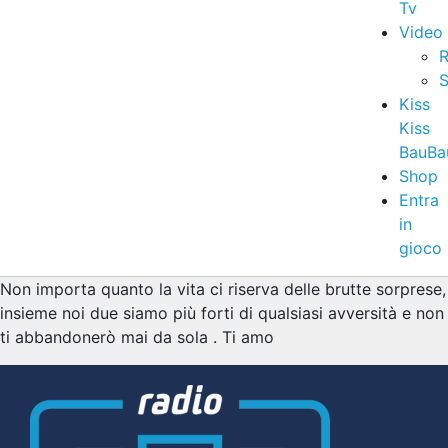
Tv
Video
R
S
Kiss
Kiss
BauBa
Shop
Entra
in
gioco
Non importa quanto la vita ci riserva delle brutte sorprese,
insieme noi due siamo più forti di qualsiasi avversità e non
ti abbandonerò mai da sola . Ti amo