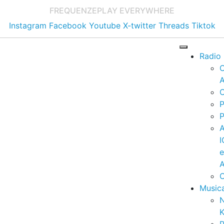
FREQUENZE
PLAY EVERYWHERE
Instagram
Facebook
Youtube
X-twitter
Threads
Tiktok
Radio
A
C
P
P
I
A
C
Music
K