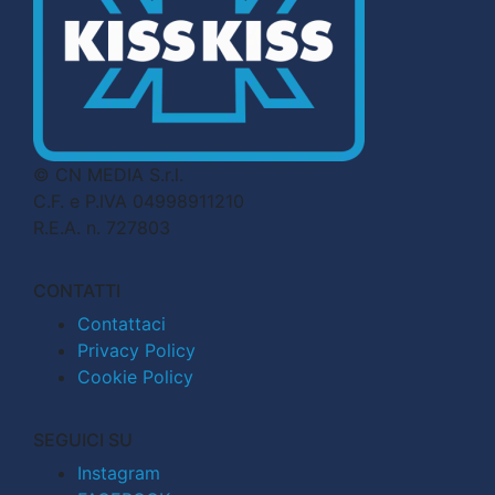
© CN MEDIA S.r.l.
C.F. e P.IVA 04998911210
R.E.A. n. 727803
CONTATTI
Contattaci
Privacy Policy
Cookie Policy
SEGUICI SU
Instagram