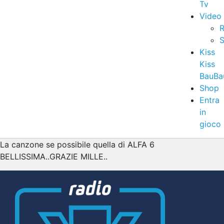
Tv
Video
R
S
Kiss
Kiss
BauBa
Shop
Entra
in
gioco
La canzone se possibile quella di ALFA 6
BELLISSIMA..GRAZIE MILLE..