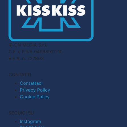
© CN MEDIA S.r.l.
C.F. e P.IVA 04998911210
R.E.A. n. 727803
CONTATTI
Contattaci
Privacy Policy
Cookie Policy
SEGUICI SU
Instagram