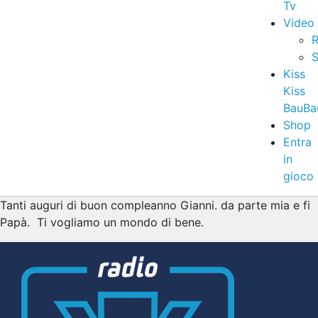
Tv
Video
R
S
Kiss
Kiss
BauBa
Shop
Entra
in
gioco
Tanti auguri di buon compleanno Gianni. da parte mia e fi
Papà. Ti vogliamo un mondo di bene.