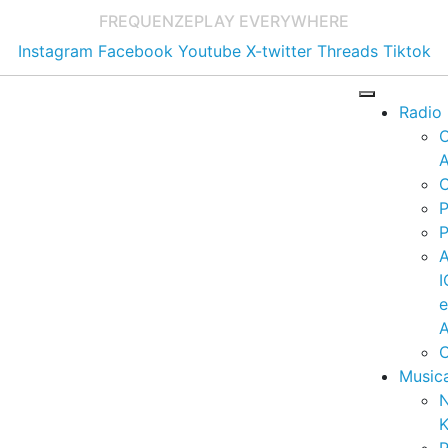
FREQUENZE
PLAY EVERYWHERE
Instagram
Facebook
Youtube
X-twitter
Threads
Tiktok
Radio
A
C
P
P
I
A
C
Music
K