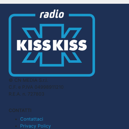
© CN MEDIA S.r.l.
C.F. e P.IVA 04998911210
R.E.A. n. 727803
CONTATTI
Contattaci
Privacy Policy