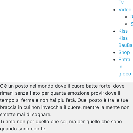
Tv
Video
R
S
Kiss
Kiss
BauBa
Shop
Entra
in
gioco
C’è un posto nel mondo dove il cuore batte forte, dove
rimani senza fiato per quanta emozione provi; dove il
tempo si ferma e non hai più l’età. Quel posto è tra le tue
braccia in cui non invecchia il cuore, mentre la mente non
smette mai di sognare.
Ti amo non per quello che sei, ma per quello che sono
quando sono con te.