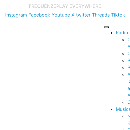
FREQUENZE
PLAY EVERYWHERE
Instagram
Facebook
Youtube
X-twitter
Threads
Tiktok
Radio
A
C
P
P
I
A
C
Music
K