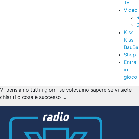
Tv
Video
R
S
Kiss
Kiss
BauBa
Shop
Entra
in
gioco
Vi pensiamo tutti i giorni se volevamo sapere se vi siete
chiariti o cosa è successo …