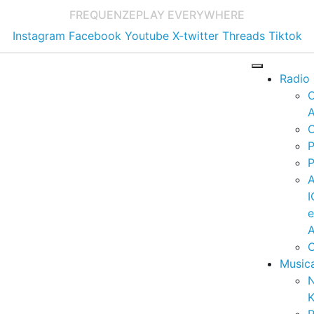
FREQUENZE
PLAY EVERYWHERE
Instagram
Facebook
Youtube
X-twitter
Threads
Tiktok
Radio
A
C
P
P
I
A
C
Music
K