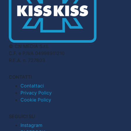
© CN MEDIA S.r.l.
C.F. e P.IVA 04998911210
R.E.A. n. 727803
CONTATTI
Contattaci
Privacy Policy
Cookie Policy
SEGUICI SU
Instagram