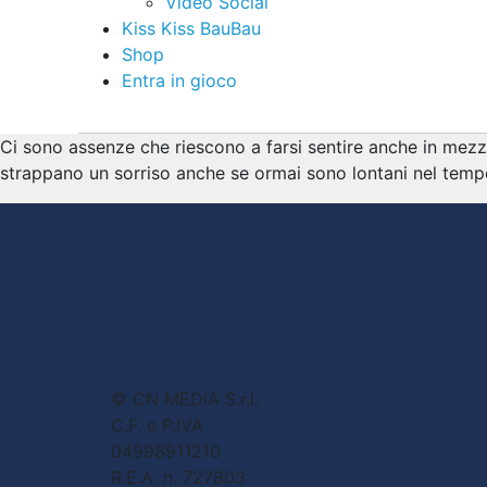
Video Social
Kiss Kiss BauBau
Shop
Entra in gioco
Ci sono assenze che riescono a farsi sentire anche in mezzo al
strappano un sorriso anche se ormai sono lontani nel tempo
© CN MEDIA S.r.l.
C.F. e P.IVA
04998911210
R.E.A. n. 727803