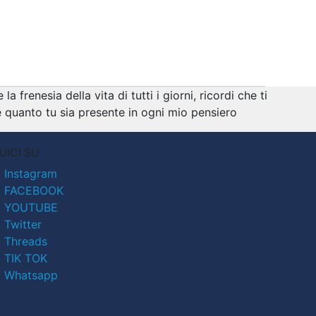
frenesia della vita di tutti i giorni, ricordi che ti
 quanto tu sia presente in ogni mio pensiero
UICI SU
Instagram
FACEBOOK
YOUTUBE
Twitter
Threads
TIK TOK
Whatsapp