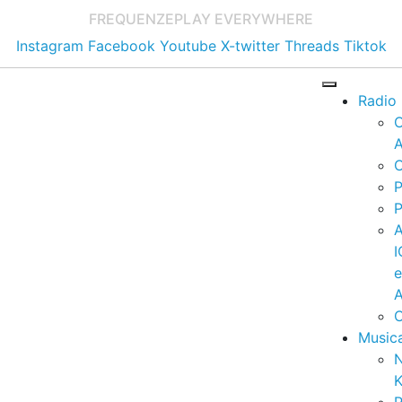
FREQUENZE
PLAY EVERYWHERE
Instagram
Facebook
Youtube
X-twitter
Threads
Tiktok
Radio
A
C
P
P
I
A
C
Music
K