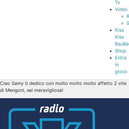
Tv
Video
R
S
Kiss
Kiss
BauBa
Shop
Entra
in
gioco
Ciao Samy ti dedico con molto molto molto affetto 2 vite
di Mengoni, sei meravigliosa!