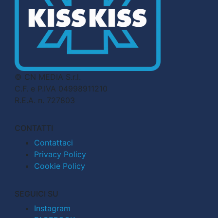
© CN MEDIA S.r.l.
C.F. e P.IVA 04998911210
R.E.A. n. 727803
CONTATTI
Contattaci
Privacy Policy
Cookie Policy
SEGUICI SU
Instagram