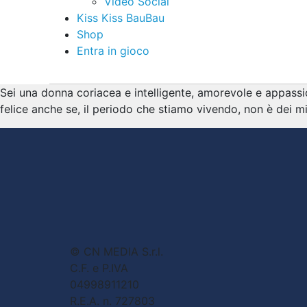
Video Social
Kiss Kiss BauBau
Shop
Entra in gioco
Sei una donna coriacea e intelligente, amorevole e appassion
felice anche se, il periodo che stiamo vivendo, non è dei m
© CN MEDIA S.r.l.
C.F. e P.IVA
04998911210
R.E.A. n. 727803