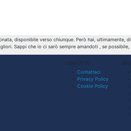
ata, disponibile verso chiunque. Però hai, ultimamente, dime
igliori. Sappi che io ci sarò sempre amandoti , se possibil
CONTATTI
SEG
Contattaci
Privacy Policy
Cookie Policy