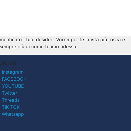
nticato i tuoi desideri. Vorrei per te la vita più rosea e
e, sempre più di come ti amo adesso.
UICI SU
Instagram
FACEBOOK
YOUTUBE
Twitter
Threads
TIK TOK
Whatsapp