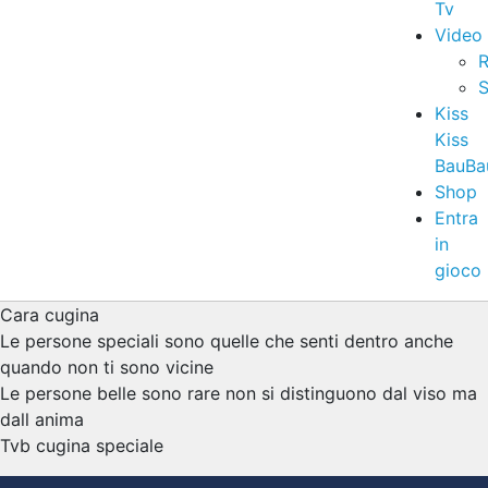
Tv
Video
R
S
Kiss
Kiss
BauBa
Shop
Entra
in
gioco
Cara cugina
Le persone speciali sono quelle che senti dentro anche
quando non ti sono vicine
Le persone belle sono rare non si distinguono dal viso ma
dall anima
Tvb cugina speciale