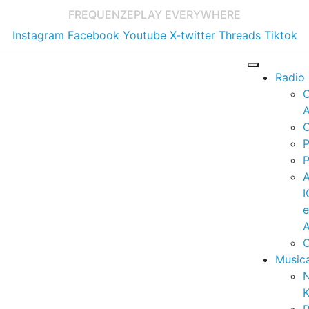
FREQUENZE
PLAY EVERYWHERE
Instagram
Facebook
Youtube
X-twitter
Threads
Tiktok
Radio
A
C
P
P
I
A
C
Music
K