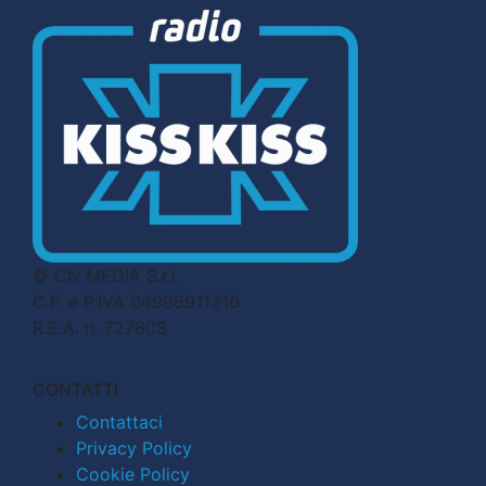
© CN MEDIA S.r.l.
C.F. e P.IVA 04998911210
R.E.A. n. 727803
CONTATTI
Contattaci
Privacy Policy
Cookie Policy