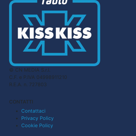
© CN MEDIA S.r.l.
C.F. e P.IVA 04998911210
R.E.A. n. 727803
CONTATTI
Contattaci
Privacy Policy
Cookie Policy