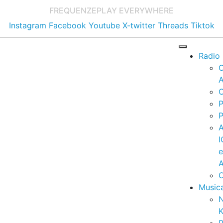
FREQUENZE
PLAY EVERYWHERE
Instagram
Facebook
Youtube
X-twitter
Threads
Tiktok
Radio
A
C
P
P
I
A
C
Music
K