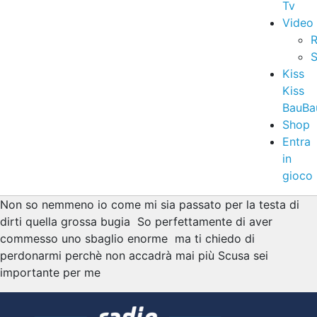
Tv
Video
R
S
Kiss
Kiss
BauBa
Shop
Entra
in
gioco
Non so nemmeno io come mi sia passato per la testa di
dirti quella grossa bugia So perfettamente di aver
commesso uno sbaglio enorme ma ti chiedo di
perdonarmi perchè non accadrà mai più Scusa sei
importante per me