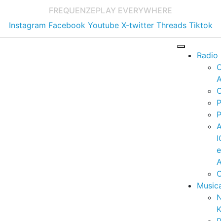
FREQUENZE
PLAY EVERYWHERE
Instagram
Facebook
Youtube
X-twitter
Threads
Tiktok
Radio
A
C
P
P
I
A
C
Music
K