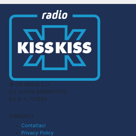
© CN MEDIA S.r.l.
C.F. e P.IVA 04998911210
R.E.A. n. 727803
CONTATTI
Contattaci
Privacy Policy