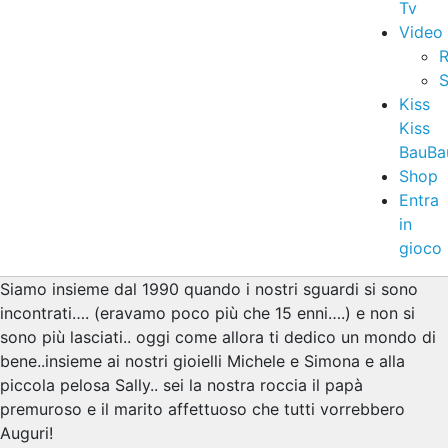
Tv
Video
R
S
Kiss
Kiss
BauBa
Shop
Entra
in
gioco
Siamo insieme dal 1990 quando i nostri sguardi si sono
incontrati…. (eravamo poco più che 15 enni….) e non si
sono più lasciati.. oggi come allora ti dedico un mondo di
bene..insieme ai nostri gioielli Michele e Simona e alla
piccola pelosa Sally.. sei la nostra roccia il papà
premuroso e il marito affettuoso che tutti vorrebbero
Auguri!